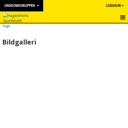
UNGDOMSGRUPPEN
LOGGA IN
UNGDOMSGRUPPEN
Bildgalleri
OM GRUPPEN
NYHETER
KALENDER
BILDGALLERI
DOKUMENT