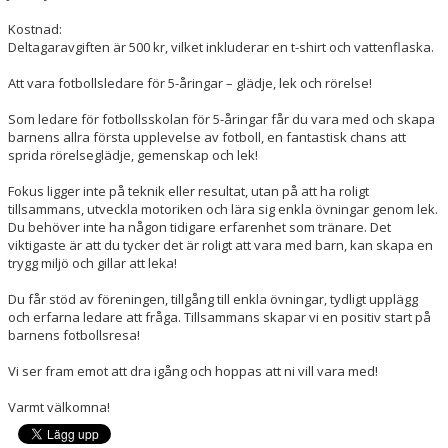
Kostnad:
HAGA SOMMARLEK
Deltagaravgiften är 500 kr, vilket inkluderar en t-shirt och vattenflaska.
Att vara fotbollsledare för 5-åringar – glädje, lek och rörelse!
Som ledare för fotbollsskolan för 5-åringar får du vara med och skapa
barnens allra första upplevelse av fotboll, en fantastisk chans att
sprida rörelseglädje, gemenskap och lek!
Fokus ligger inte på teknik eller resultat, utan på att ha roligt
tillsammans, utveckla motoriken och lära sig enkla övningar genom lek.
Du behöver inte ha någon tidigare erfarenhet som tränare. Det
viktigaste är att du tycker det är roligt att vara med barn, kan skapa en
trygg miljö och gillar att leka!
Du får stöd av föreningen, tillgång till enkla övningar, tydligt upplägg
och erfarna ledare att fråga. Tillsammans skapar vi en positiv start på
barnens fotbollsresa!
Vi ser fram emot att dra igång och hoppas att ni vill vara med!
Varmt välkomna!