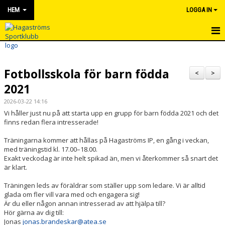
HEM
LOGGA IN
HEM
Fotbollsskola för barn födda
NYHETER
<
>
2021
OM KLUBBEN
2026-03-22 14:16
Vi håller just nu på att starta upp en grupp för barn födda 2021 och det
KONTAKT
finns redan flera intresserade!
KALENDER
Träningarna kommer att hållas på Hagaströms IP, en gång i veckan,
med träningstid kl. 17.00–18.00.
Exakt veckodag är inte helt spikad än, men vi återkommer så snart det
BILDGALLERI
är klart.
DOKUMENT
Träningen leds av föräldrar som ställer upp som ledare. Vi är alltid
glada om fler vill vara med och engagera sig!
VÅRA LAG/TRÄNARE
Är du eller någon annan intresserad av att hjälpa till?
Hör gärna av dig till:
Jonas
jonas.brandeskar@atea.se
MATCHER